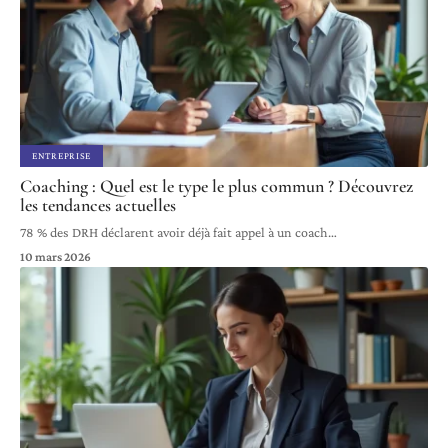
ENTREPRISE
Coaching : Quel est le type le plus commun ? Découvrez
les tendances actuelles
78 % des DRH déclarent avoir déjà fait appel à un coach
…
10 mars 2026