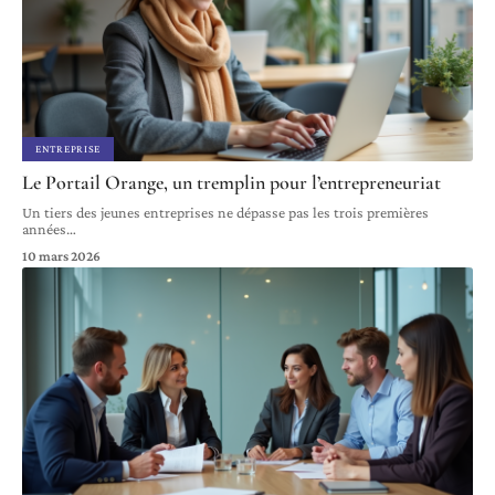
ENTREPRISE
Le Portail Orange, un tremplin pour l’entrepreneuriat
Un tiers des jeunes entreprises ne dépasse pas les trois premières
années
…
10 mars 2026