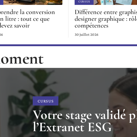
CURSUS
endre la conversion
Différence entre graphis
n litre : tout ce que
designer graphique : rôl
devez savoir
compétences
26
30 juillet 2026
 moment
CURSUS
Votre stage validé p
l’Extranet ESG