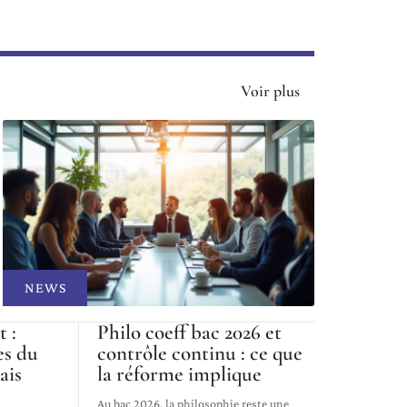
Voir plus
NEWS
t :
Philo coeff bac 2026 et
es du
contrôle continu : ce que
ais
la réforme implique
Au bac 2026, la philosophie reste une