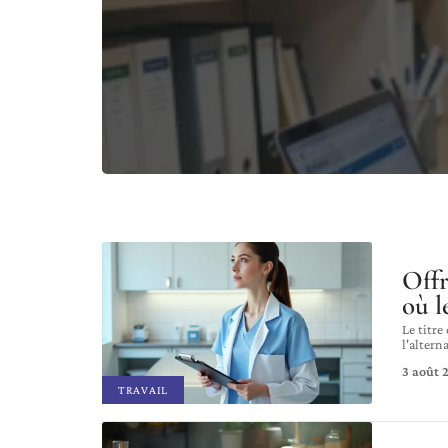
Offr
où l
Le titre
l'alterna
3 août 
TRAVAIL