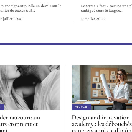
Un enseignant publie un devoir sur le
Le terme « fest » occupe une p
cahier de textes à 18
…
ambiguë dans la langue
…
17 juillet 2026
15 juillet 2026
L
TRAVAIL
dernaucourt: un
Design and innovation
urs étonnant et
academy : les débouchés
rant
concrets après le diplô