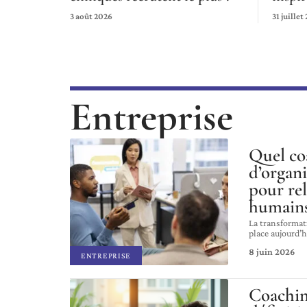
3 août 2026
31 juillet
Entreprise
Quel co
d’organi
pour rel
humains
La transformat
place aujourd’h
8 juin 2026
ENTREPRISE
Coachin