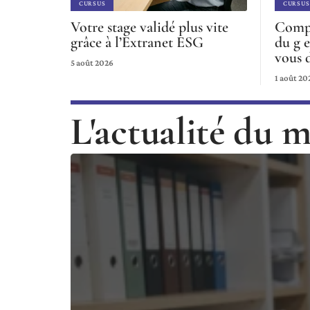
CURSUS
CURSUS
Votre stage validé plus vite
Compr
grâce à l’Extranet ESG
du g e
vous 
5 août 2026
1 août 20
L'actualité du