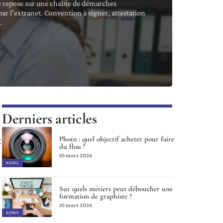
ge repose sur une chaîne de démarches
ar l'extranet. Convention à signer, attestation
…
Derniers articles
:
Photo : quel objectif acheter pour faire
du flou ?
10 mars 2026
NEWS
Sur quels métiers peut déboucher une
formation de graphiste ?
10 mars 2026
NEWS