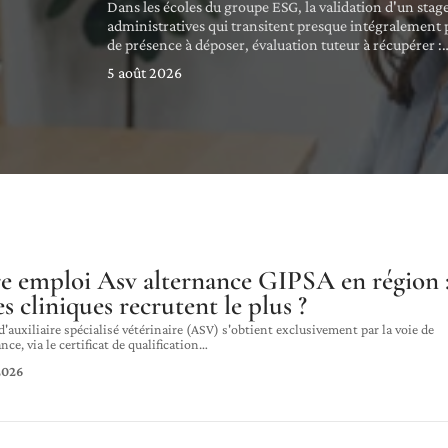
Dans les écoles du groupe ESG, la validation d'un sta
administratives qui transitent presque intégralement p
de présence à déposer, évaluation tuteur à récupérer :
5 août 2026
e emploi Asv alternance GIPSA en région 
es cliniques recrutent le plus ?
 d'auxiliaire spécialisé vétérinaire (ASV) s'obtient exclusivement par la voie de
nce, via le certificat de qualification
…
2026