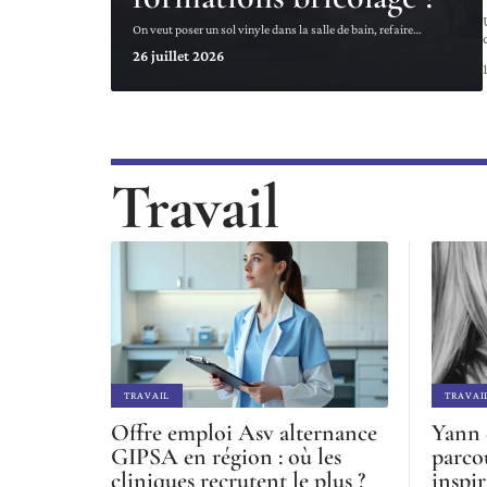
On veut poser un sol vinyle dans la salle de bain, refaire
…
26 juillet 2026
Travail
TRAVAIL
TRAVAI
Offre emploi Asv alternance
Yann 
GIPSA en région : où les
parco
cliniques recrutent le plus ?
inspi