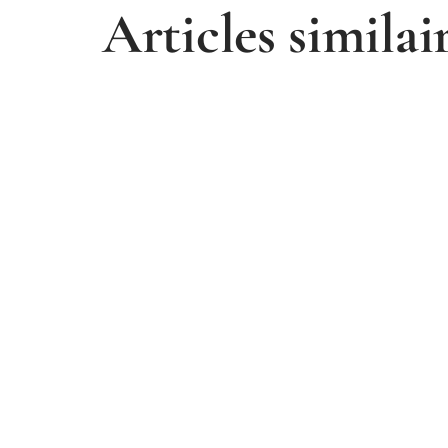
Articles similai
CURSUS
TRAVAIL
Votre stage validé plus vite
Offre em
grâce à l’Extranet ESG
alternan
: où les c
5 août 2026
le plus ?
3 août 2026