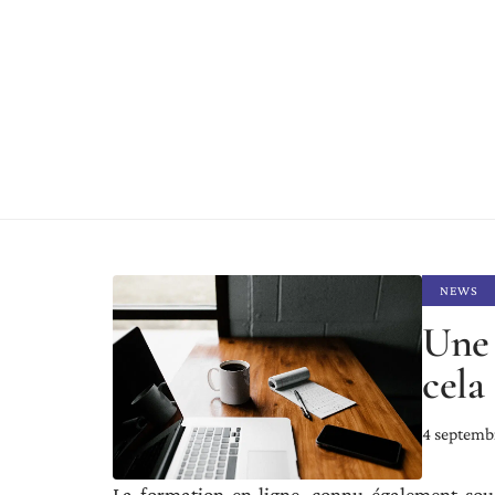
NEWS
Une 
cela
4 septemb
La formation en ligne, connu également sous