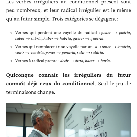
Les verbes irréguliers au conditionnel présent sont
peu nombreux, et leur radical irrégulier est le même
qu’au futur simple. Trois catégories se dégagent :
Verbes qui perdent une voyelle du radical :
poder → podría
,
saber → sabría
,
haber → habría
,
querer → querría
.
Verbes qui remplacent une voyelle par un
-d-
:
tener → tendría
,
venir → vendría
,
poner → pondría
,
salir → saldría
.
Verbes à radical propre :
decir → diría
,
hacer → haría
.
Quiconque connaît les irréguliers du futur
connaît déjà ceux du conditionnel
. Seul le jeu de
terminaisons change.