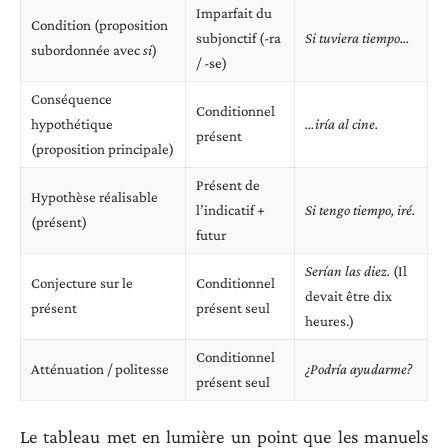
Imparfait du
Condition (proposition
subjonctif (-ra
Si tuviera tiempo…
subordonnée avec
si
)
/ -se)
Conséquence
Conditionnel
hypothétique
…iría al cine.
présent
(proposition principale)
Présent de
Hypothèse réalisable
l’indicatif +
Si tengo tiempo, iré.
(présent)
futur
Serían las diez.
(Il
Conjecture sur le
Conditionnel
devait être dix
présent
présent seul
heures.)
Conditionnel
Atténuation / politesse
¿Podría ayudarme?
présent seul
Le tableau met en lumière un point que les manuels