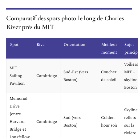
Comparatif des spots photo le long de Charles
River près du MIT
Spot
Rive
Orientation
Meilleur
Sujet
moment
princip
Voiliers
MIT
Sud-Est (vers
Coucher
MIT +
Sailing
Cambridge
Boston)
de soleil
skyline
Pavilion
Boston
Memorial
Drive
Skyline
(entre
Sud (vers
Golden
reflets
Harvard
Cambridge
Boston)
hour soir
sur la
Bridge et
rivière
Longfellow