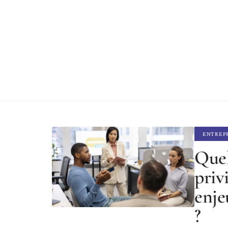
ENTREP
Quel
priv
enje
?