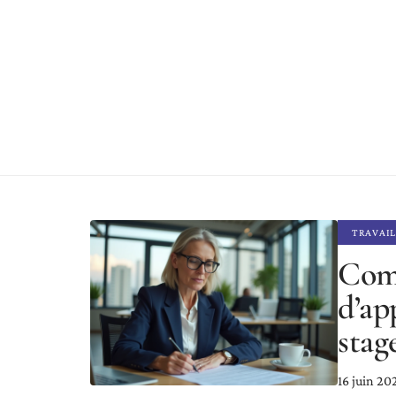
TRAVAIL
Com
d’ap
stag
16 juin 20