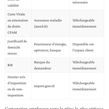
nécessaire
validité
Carte Vitale
ou attestation
Assurance maladie
Téléchargeable
de droits
(ameli.fr)
immédiatement
CPAM
Justificatif de
Fournisseur d’énergie,
Disponible sur
domicile
opérateur, banque
l’espace client
récent
Banque du
Téléchargeable
RIB
demandeur
immédiatement
Dernier avis
d’imposition
Téléchargeable
impots.gouv.fr
ou de non-
immédiatement
imposition
L’attestation employeur reste la pièce la plus critique.