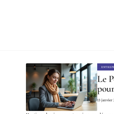
ENTREP
Le P
pour
13 janvier