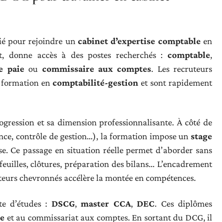
gié pour rejoindre un
cabinet d’expertise comptable
en
t, donne accès à des postes recherchés :
comptable
,
e paie
ou
commissaire aux comptes
. Les recruteurs
de formation en
comptabilité-gestion
et sont rapidement
ogression et sa dimension professionnalisante. À côté de
nance, contrôle de gestion…), la formation impose un
stage
e. Ce passage en situation réelle permet d’aborder sans
tefeuilles, clôtures, préparation des bilans… L’encadrement
teurs chevronnés accélère la montée en compétences.
te d’études :
DSCG
,
master CCA
,
DEC
. Ces diplômes
le
et au commissariat aux comptes. En sortant du DCG, il