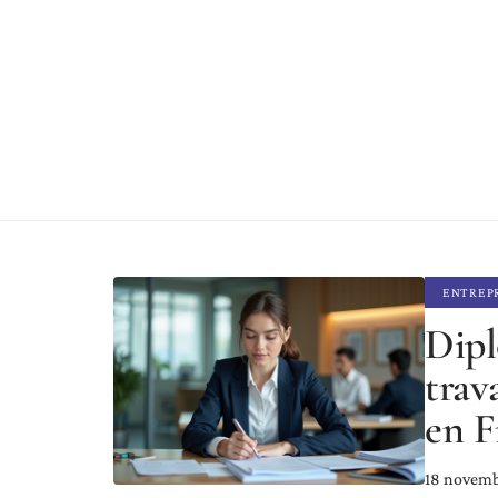
ENTREP
Dipl
trav
en F
18 novem