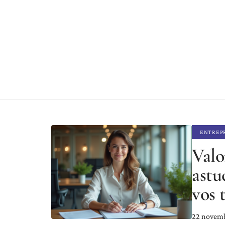
ENTREP
Valo
astu
vos 
22 novem