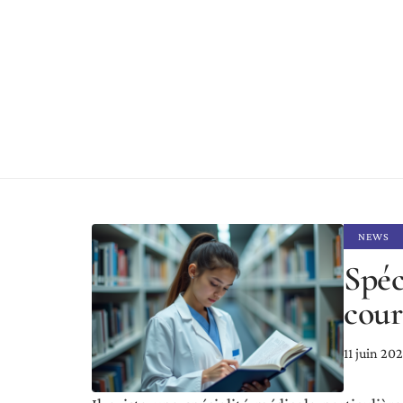
NEWS
Spéc
cour
11 juin 20