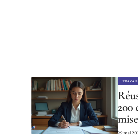
TRAVAIL
Réus
200 
mise
29 mai 20