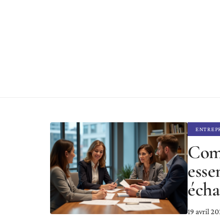
ENTREP
Comm
esse
écha
19 avril 2