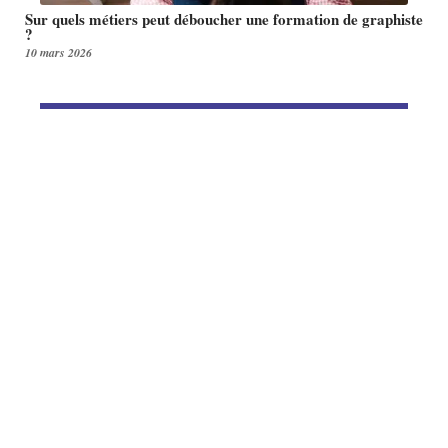
Sur quels métiers peut déboucher une formation de graphiste
?
10 mars 2026
Article en tendance
ENTREPRISE
Comment mettre en place des
actions de prévention santé
efficaces en entreprise :
méthodes, exemples et bonnes
pratiques
2 avril 2026